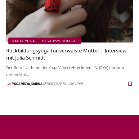
HATHA YOGA
YOGA PSYCHOLOGIE
Rückbildungsyoga für verwaiste Mütter – Interview
mit Julia Schmidt
Der Berufsverband der Yoga Vidya LehrerInnen e.V. (BYV) hat zum
dritten Mal…
YOGA VIDYA JOURNAL
VOR 7 JAHREN
905 VIEWS