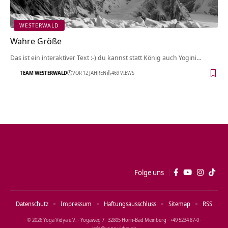
WESTERWALD
Wahre Größe
Das ist ein interaktiver Text :-) du kannst statt König auch Yogini…
TEAM WESTERWALD
VOR 12 JAHREN
469 VIEWS
Folge uns
Datenschutz
Impressum
Haftungsausschluss
Sitemap
RSS
© 2026 Yoga Vidya e.V. · Yogaweg 7 · 32805 Horn‑Bad Meinberg · +49 5234 87‑0 ·