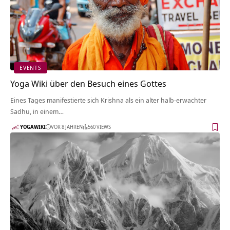
EVENTS
Yoga Wiki über den Besuch eines Gottes
Eines Tages manifestierte sich Krishna als ein alter halb-erwachter
Sadhu, in einem…
YOGAWIKI
VOR 8 JAHREN
560 VIEWS