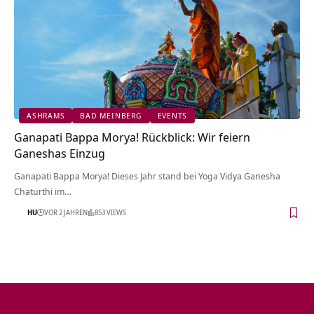
ASHRAMS
BAD MEINBERG
EVENTS
Ganapati Bappa Morya! Rückblick: Wir feiern
Ganeshas Einzug
Ganapati Bappa Morya! Dieses Jahr stand bei Yoga Vidya Ganesha
Chaturthi im…
HU
VOR 2 JAHREN
853 VIEWS