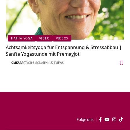
HATHA YOGA
VIDEO
VIDEOS
Achtsamkeitsyoga für Entspannung & Stressabbau |
Sanfte Yogastunde mit Premayjoti
OMKARA
VOR 6 MONATEN
824 VIEWS
Folge uns