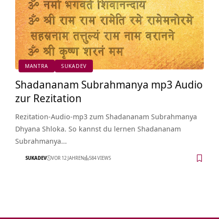
MANTRA
SUKADEV
Shadananam Subrahmanya mp3 Audio
zur Rezitation
Rezitation-Audio-mp3 zum Shadananam Subrahmanya
Dhyana Shloka. So kannst du lernen Shadananam
Subrahmanya…
SUKADEV
VOR 12 JAHREN
584 VIEWS