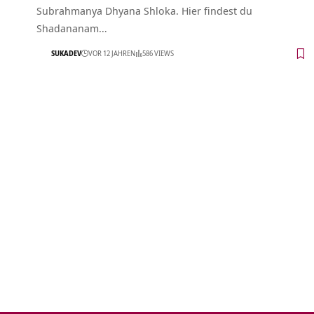
Subrahmanya Dhyana Shloka. Hier findest du
Shadananam…
SUKADEV
VOR 12 JAHREN
586 VIEWS