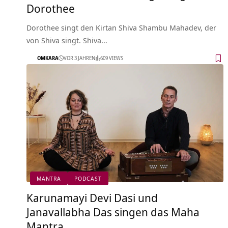
Dorothee
Dorothee singt den Kirtan Shiva Shambu Mahadev, der
von Shiva singt. Shiva…
OMKARA
VOR 3 JAHREN
609 VIEWS
MANTRA
PODCAST
Karunamayi Devi Dasi und
Janavallabha Das singen das Maha
Mantra