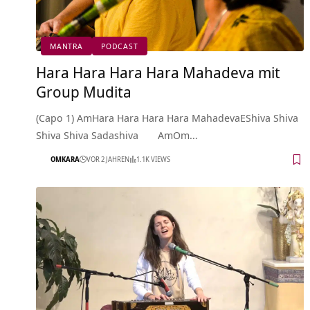
MANTRA
PODCAST
Hara Hara Hara Hara Mahadeva mit
Group Mudita
(Capo 1) AmHara Hara Hara Hara MahadevaEShiva Shiva
Shiva Shiva Sadashiva AmOm…
OMKARA
VOR 2 JAHREN
1.1K VIEWS