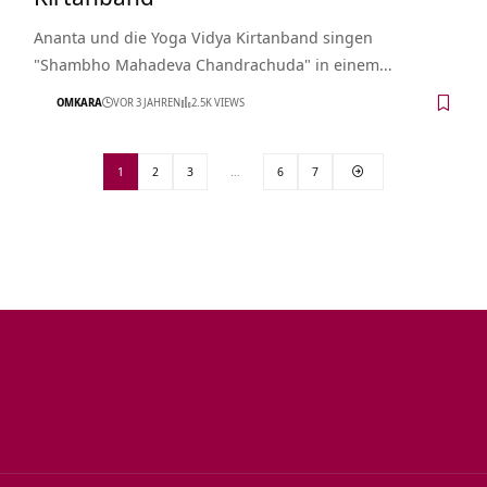
Ananta und die Yoga Vidya Kirtanband singen
"Shambho Mahadeva Chandrachuda" in einem…
OMKARA
VOR 3 JAHREN
2.5K VIEWS
1
2
3
…
6
7