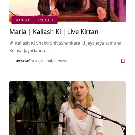
MANTRA
PODCAST
Maria | Kailash Ki | Live Kirtan
🎵 Kailash Ki Shakti ShivaShankara Ki Jaya Jaya Yamuna
Ki Jaya JayaGanga…
OMKARA
VOR 2 JAHREN
761 VIEWS