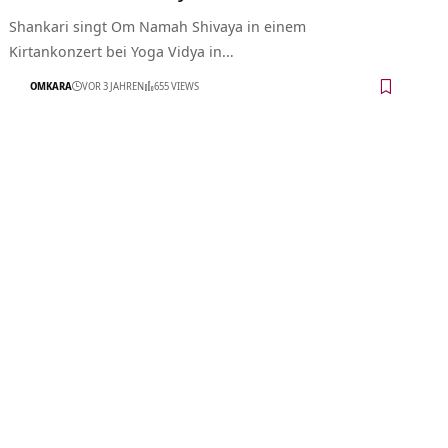
Shankari singt Om Namah Shivaya in einem
Kirtankonzert bei Yoga Vidya in…
OMKARA
VOR 3 JAHREN
655 VIEWS