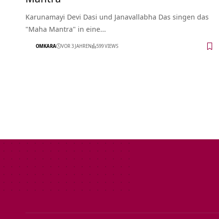
Karunamayi Devi Dasi und Janavallabha Das singen das
"Maha Mantra" in eine…
OMKARA
VOR 3 JAHREN
599 VIEWS