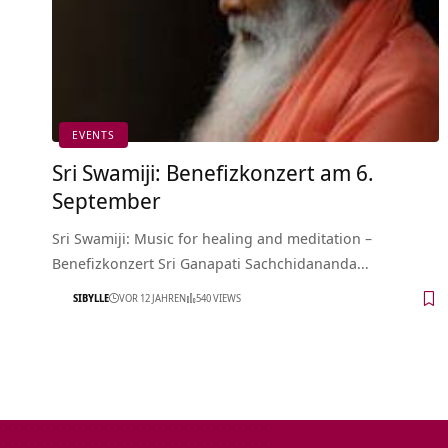
EVENTS
Sri Swamiji: Benefizkonzert am 6.
September
Sri Swamiji: Music for healing and meditation –
Benefizkonzert Sri Ganapati Sachchidananda…
SIBYLLE
VOR 12 JAHREN
540 VIEWS