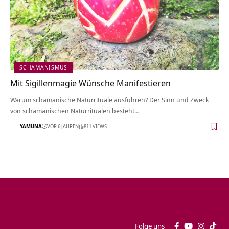
SCHAMANISMUS
Mit Sigillenmagie Wünsche Manifestieren
Warum schamanische Naturrituale ausführen? Der Sinn und Zweck
von schamanischen Naturritualen besteht…
YAMUNA
VOR 6 JAHREN
811 VIEWS
Folge uns