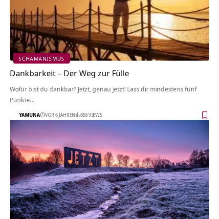
SCHAMANISMUS
Dankbarkeit – Der Weg zur Fülle
Wofür bist du dankbar? Jetzt, genau jetzt! Lass dir mindestens fünf
Punkte…
YAMUNA
VOR 6 JAHREN
858 VIEWS