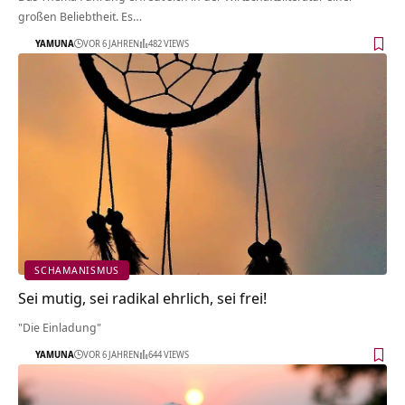
großen Beliebtheit. Es…
YAMUNA
VOR 6 JAHREN
482 VIEWS
SCHAMANISMUS
Sei mutig, sei radikal ehrlich, sei frei!
"Die Einladung"
YAMUNA
VOR 6 JAHREN
644 VIEWS