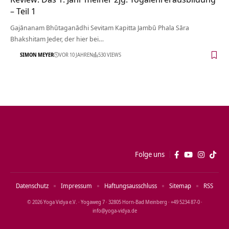
– Teil 1
Gajānanam Bhūtaganādhi Sevitam Kapitta Jambū Phala Sāra
Bhakshitam Jeder, der hier bei…
SIMON MEYER
VOR 10 JAHREN
530 VIEWS
Folge uns
Datenschutz
Impressum
Haftungsausschluss
Sitemap
RSS
© 2026 Yoga Vidya e.V. · Yogaweg 7 · 32805 Horn‑Bad Meinberg · +49 5234 87‑0 ·
info@yoga‑vidya.de