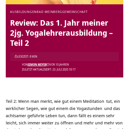
AUSBILDUNGEN
BAD MEINBERG
GEMEINSCHAFT
Review: Das 1. Jahr meiner
2jg. Yogalehrerausbildung –
Teil 2
LESEZEIT: 8 MIN
VON
SIMON MEYER
VOR 10 JAHREN
ZULETZT AKTUALISIERT: 23. JULI 2025 10:17
Teil 2: Wenn man merkt, wie gut einem
Meditation
tut, ein
wirklicher Segen, wie gut einem die
Yogastunden
und das
achtsamer geführte Leben tun, dann fällt es einem sehr
leicht, sich immer weiter zu öffnen und mehr und mehr von