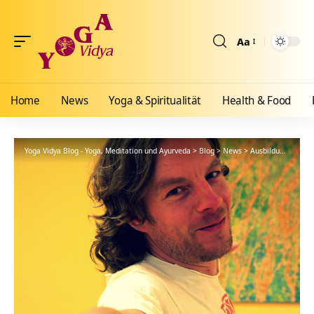
Aa
Größenänderun
Home
News
Yoga & Spiritualität
Health & Food
Yoga Vidya Blog - Yoga, Meditation und Ayurveda
>
Blog
>
News
>
Ausbildungen
>
Re