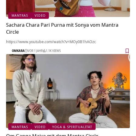
MANTRAS
VIDEO
Sachara Chara Pari Purna mit Sonya vom Mantra
Circle
https://www.youtube.com/watch?v=MOy0B1hAOzc
OMKARA
VOR 1 JAHR
1.1K VIEWS
MANTRAS
VIDEO
YOGA & SPIRITUALITÄT
Om Ganga Maiya mit dem Mantra Circle