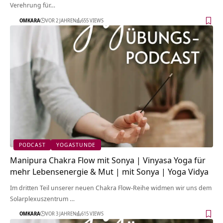
Verehrung für…
OMKARA
VOR 2 JAHREN
655 VIEWS
PODCAST
YOGASTUNDE
Manipura Chakra Flow mit Sonya | Vinyasa Yoga für
mehr Lebensenergie & Mut | mit Sonya | Yoga Vidya
Im dritten Teil unserer neuen Chakra Flow-Reihe widmen wir uns dem
Solarplexuszentrum …
OMKARA
VOR 3 JAHREN
615 VIEWS