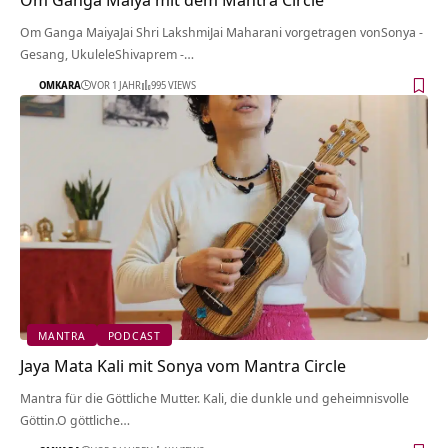
Om Ganga MaiyaJai Shri LakshmiJai Maharani vorgetragen vonSonya -
Gesang, UkuleleShivaprem -…
OMKARA
VOR 1 JAHR
995 VIEWS
MANTRA
PODCAST
Jaya Mata Kali mit Sonya vom Mantra Circle
Mantra für die Göttliche Mutter. Kali, die dunkle und geheimnisvolle
Göttin.O göttliche…