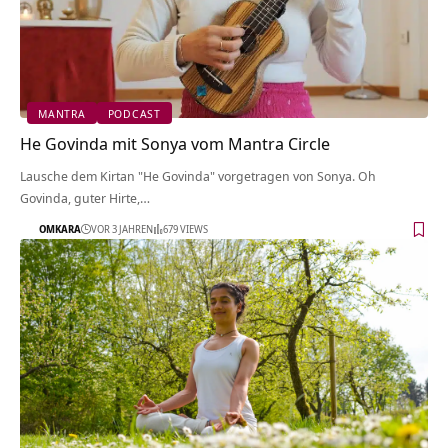
MANTRA
PODCAST
He Govinda mit Sonya vom Mantra Circle
Lausche dem Kirtan "He Govinda" vorgetragen von Sonya. Oh
Govinda, guter Hirte,…
OMKARA
VOR 3 JAHREN
679 VIEWS