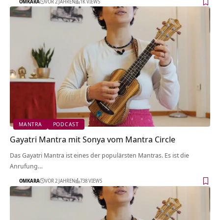
OMKARA
VOR 2 JAHREN
1K VIEWS
MANTRA
PODCAST
Gayatri Mantra mit Sonya vom Mantra Circle
Das Gayatri Mantra ist eines der populärsten Mantras. Es ist die
Anrufung…
OMKARA
VOR 2 JAHREN
738 VIEWS