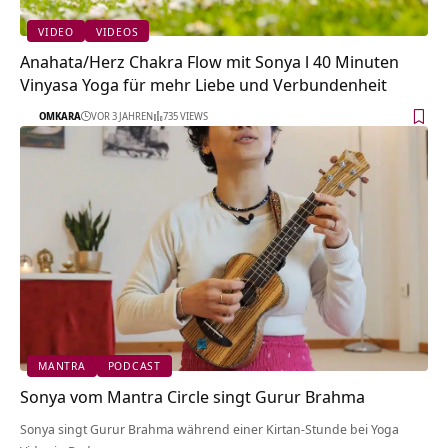
VIDEO
VIDEOS
Anahata/Herz Chakra Flow mit Sonya l 40 Minuten
Vinyasa Yoga für mehr Liebe und Verbundenheit
OMKARA
VOR 3 JAHREN
735 VIEWS
MANTRA
PODCAST
Sonya vom Mantra Circle singt Gurur Brahma
Sonya singt Gurur Brahma während einer Kirtan-Stunde bei Yoga