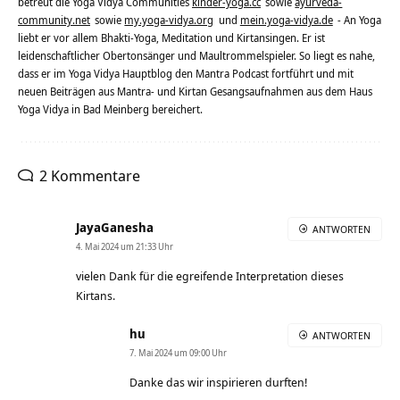
betreut die Yoga Vidya Communities
kinder-yoga.cc
sowie
ayurveda-
community.net
sowie
my.yoga-vidya.org
und
mein.yoga-vidya.de
- An Yoga
liebt er vor allem Bhakti-Yoga, Meditation und Kirtansingen. Er ist
leidenschaftlicher Obertonsänger und Maultrommelspieler. So liegt es nahe,
dass er im Yoga Vidya Hauptblog den Mantra Podcast fortführt und mit
neuen Beiträgen aus Mantra- und Kirtan Gesangsaufnahmen aus dem Haus
Yoga Vidya in Bad Meinberg bereichert.
2 Kommentare
JayaGanesha
ANTWORTEN
4. Mai 2024 um 21:33 Uhr
vielen Dank für die egreifende Interpretation dieses
Kirtans.
hu
ANTWORTEN
7. Mai 2024 um 09:00 Uhr
Danke das wir inspirieren durften!