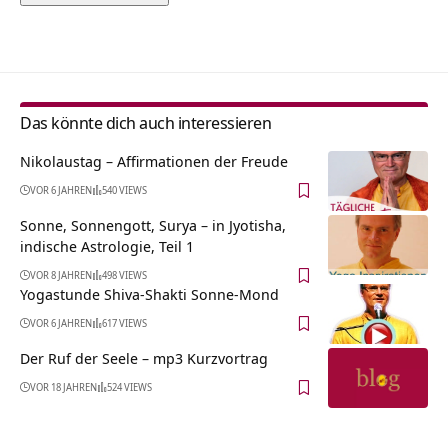
Alternative:
Das könnte dich auch interessieren
Nikolaustag – Affirmationen der Freude
VOR 6 JAHREN
540 VIEWS
Sonne, Sonnengott, Surya – in Jyotisha,
indische Astrologie, Teil 1
VOR 8 JAHREN
498 VIEWS
Yogastunde Shiva-Shakti Sonne-Mond
VOR 6 JAHREN
617 VIEWS
Der Ruf der Seele – mp3 Kurzvortrag
VOR 18 JAHREN
524 VIEWS