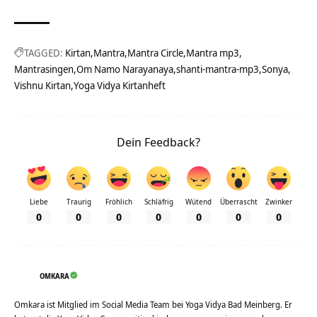
TAGGED:
Kirtan
Mantra
Mantra Circle
Mantra mp3
Mantrasingen
Om Namo Narayanaya
shanti-mantra-mp3
Sonya
Vishnu Kirtan
Yoga Vidya Kirtanheft
Dein Feedback?
Liebe
Traurig
Fröhlich
Schläfrig
Wütend
Überrascht
Zwinker
0
0
0
0
0
0
0
OMKARA
Omkara ist Mitglied im Social Media Team bei Yoga Vidya Bad Meinberg. Er