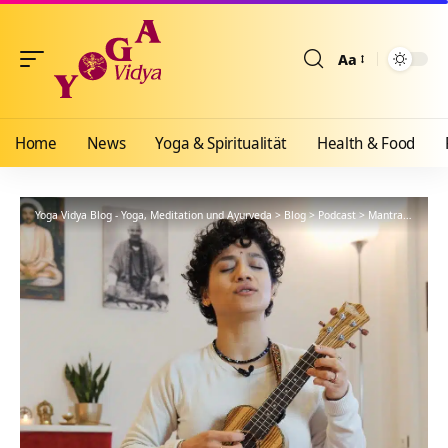
Aa
Größenänderun
Home
News
Yoga & Spiritualität
Health & Food
Yoga Vidya Blog - Yoga, Meditation und Ayurveda
>
Blog
>
Podcast
>
Mantra
>
Om Na