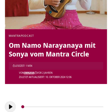
MANTRA
PODCAST
Om Namo Narayanaya mit
Sonya vom Mantra Circle
LESEZEIT: 1 MIN
VON
OMKARA
VOR 2 JAHREN
ZULETZT AKTUALISIERT: 10. OKTOBER 2024 12:06
Audio-
Player