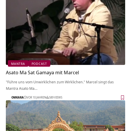
MANTRA
PODCAST
Asato Ma Sat Gamaya mit Marcel
"Führe uns vom Unwirklichen zum Wirklichen." Marcel singt das
Mantra Asato Ma…
OMKARA
VOR 10 JAHREN
589 VIEWS