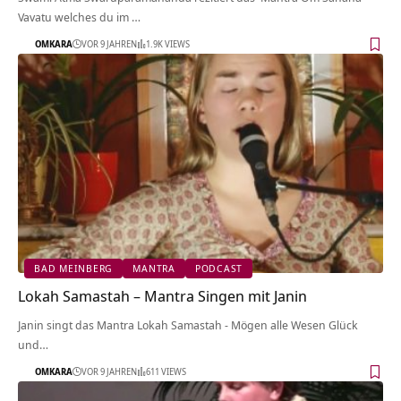
Vavatu welches du im …
OMKARA
VOR 9 JAHREN
1.9K VIEWS
BAD MEINBERG
MANTRA
PODCAST
Lokah Samastah – Mantra Singen mit Janin
Janin singt das Mantra Lokah Samastah - Mögen alle Wesen Glück
und…
OMKARA
VOR 9 JAHREN
611 VIEWS