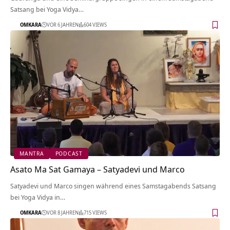
Satsang bei Yoga Vidya…
OMKARA
VOR 6 JAHREN
604 VIEWS
MANTRA
PODCAST
Asato Ma Sat Gamaya – Satyadevi und Marco
Satyadevi und Marco singen während eines Samstagabends Satsang
bei Yoga Vidya in…
OMKARA
VOR 8 JAHREN
715 VIEWS