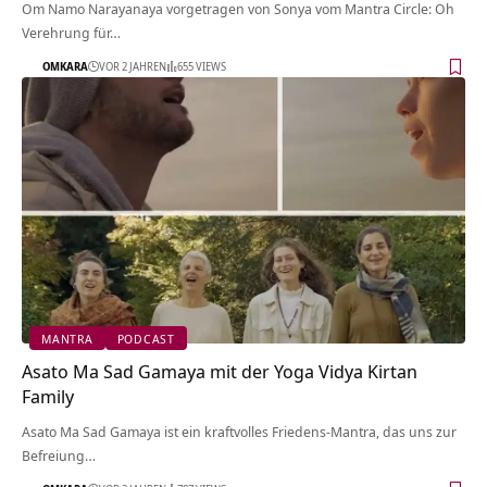
Om Namo Narayanaya vorgetragen von Sonya vom Mantra Circle: Oh
Verehrung für…
OMKARA
VOR 2 JAHREN
655 VIEWS
MANTRA
PODCAST
Asato Ma Sad Gamaya mit der Yoga Vidya Kirtan
Family
Asato Ma Sad Gamaya ist ein kraftvolles Friedens-Mantra, das uns zur
Befreiung…