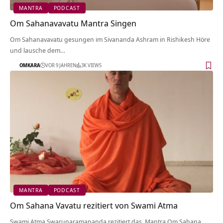
MANTRA
PODCAST
Om Sahanavavatu Mantra Singen
Om Sahanavavatu gesungen im Sivananda Ashram in Rishikesh Höre
und lausche dem…
OMKARA
VOR 9 JAHREN
3K VIEWS
MANTRA
PODCAST
Om Sahana Vavatu rezitiert von Swami Atma
Swami Atma Swaruparamananda rezitiert das Mantra Om Sahana