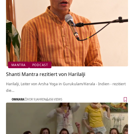
MANTRA
PODCAST
Shanti Mantra rezitiert von Harilalji
Harilalji, Leiter von Arsha Yoga in Gurukulam/Kerala - Indien - rezitiert
die…
OMKARA
VOR 9 JAHREN
656 VIEWS