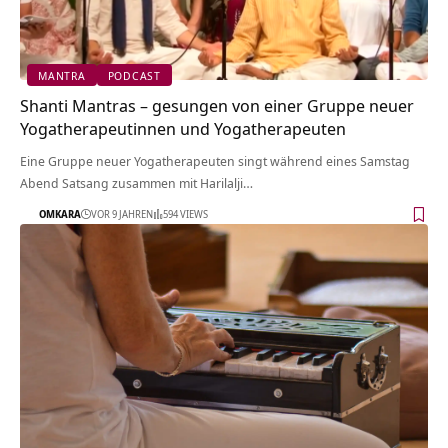
MANTRA
PODCAST
Shanti Mantras – gesungen von einer Gruppe neuer
Yogatherapeutinnen und Yogatherapeuten
Eine Gruppe neuer Yogatherapeuten singt während eines Samstag
Abend Satsang zusammen mit Harilalji…
OMKARA
VOR 9 JAHREN
594 VIEWS