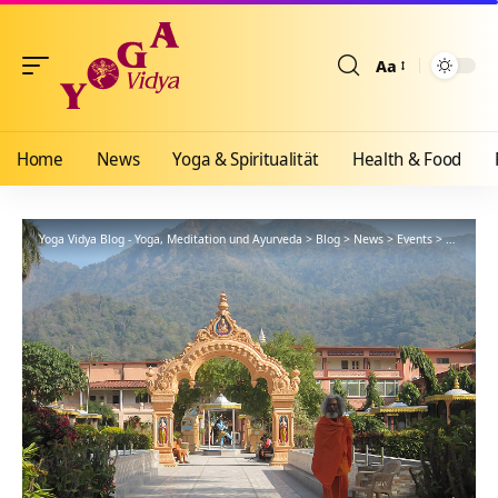
Aa
Größenänderun
Home
News
Yoga & Spiritualität
Health & Food
Yoga Vidya Blog - Yoga, Meditation und Ayurveda
>
Blog
>
News
>
Events
>
Shanti Ma