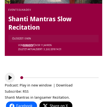
EVENTS
SUKADEV
Shanti Mantras Slow
Recitation
LESEZEIT: 0 MIN
VON
SUKADEV
VOR 11 JAHREN
ZULETZT AKTUALISIERT: 3. JULI 2018 14:31
Audio-
Player
Podcast:
Play in new window
|
Download
Subscribe:
RSS
Shanti Mantras in langsamer Rezitation.
Facebook
Share on X