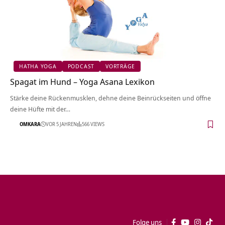
HATHA YOGA
PODCAST
VORTRÄGE
Spagat im Hund – Yoga Asana Lexikon
Stärke deine Rückenmusklen, dehne deine Beinrückseiten und öffne
deine Hüfte mit der…
OMKARA
VOR 5 JAHREN
566 VIEWS
Folge uns