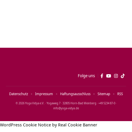
Folge uns
Datenschutz
Impressum
Haftungsausschluss
Sitemap
RSS
© 2026 Yoga Vidya e.V. · Yogaweg 7 · 32805 Horn‑Bad Meinberg · +49 5234 87‑0 ·
info@yoga‑vidya.de
WordPress Cookie Notice by Real Cookie Banner