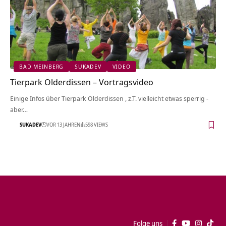
BAD MEINBERG
SUKADEV
VIDEO
Tierpark Olderdissen‏‎ – Vortragsvideo
Einige Infos über Tierpark Olderdissen‏‎ , z.T. vielleicht etwas sperrig -
aber…
SUKADEV
VOR 13 JAHREN
598 VIEWS
Folge uns