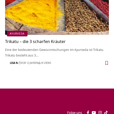
AYURVEDA
Trikatu – die 3 scharfen Kräuter
Eine der bedeutenden Gewürzmischungen im Ayurveda ist Trikatu.
Trikatu besteht aus 3…
LISA N.
VOR 12 JAHREN
1K VIEWS
Folge uns