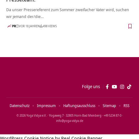
Da unser Pressereferent zum Sommer zweifacher Vater wird, suchen
wir jemand der/die…
PR
VOR 18 JAHREN
498 VIEWS
Folge uns
Datenschutz
Impressum
Haftungsausschluss
Sitemap
RSS
© 2026 Yoga Vidya e.V. · Yogaweg 7 · 32805 Horn‑Bad Meinberg · +49 5234 87‑0 ·
info@yoga‑vidya.de
WordPress Cookie Notice by Real Cookie Banner