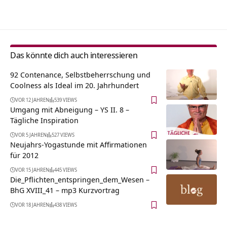
Alternative:
Das könnte dich auch interessieren
92 Contenance, Selbstbeherrschung und
Coolness als Ideal im 20. Jahrhundert
VOR 12 JAHREN
539 VIEWS
Umgang mit Abneigung – YS II. 8 –
Tägliche Inspiration
VOR 5 JAHREN
527 VIEWS
Neujahrs-Yogastunde mit Affirmationen
für 2012
VOR 15 JAHREN
445 VIEWS
Die_Pflichten_entspringen_dem_Wesen –
BhG XVIII_41 – mp3 Kurzvortrag
VOR 18 JAHREN
438 VIEWS