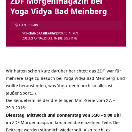
ZDF Morgenmagazin bei
Yoga Vidya Bad Meinberg
LESEZEIT: 1 MIN
VON
CHANDRASHEKARA
VOR 10 JAHREN
ZULETZT AKTUALISIERT: 16. JULI 2025 11:02
Wir hatten schon kurz darüber berichtet: das
ZDF
war für
mehrere Tage zu Besuch bei
Yoga Vidya Bad Meinberg
und
wollte herausfinden, was
Yoga
denn noch so alles ist
(außer Sport…).
Die Sendetermine der dreiteiligen Mini-Serie vom 27. –
29.9.2016:
Dienstag, Mittwoch und Donnerstag von 5:30 – 9:00 Uhr
im ZDF Morgenmagazin kommen die einzelnen Teile. Die
Beiträge werden stündlich wiederholt. Also reicht es