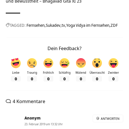
und Bewusstheit – Bhagavad Gita XI 23
TAGGED:
Fernsehen
Sukadev
tv
Yoga Vidya im Fernsehen
ZDF
Dein Feedback?
Liebe
Traurig
Fröhlich
Schläfrig
Wütend
Überrascht
Zwinker
0
0
0
0
0
0
0
4 Kommentare
Anonym
ANTWORTEN
23. Februar 2019 um 13:32 Uhr