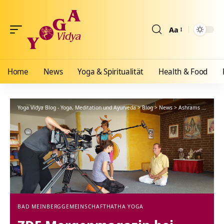
Aa
Größenänderun
Home
News
Yoga & Spiritualität
Health & Food
Yoga Vidya Blog - Yoga, Meditation und Ayurveda
>
Blog
>
News
>
Ashrams
>
Bad Me
BAD MEINBERG
GEMEINSCHAFT
HATHA YOGA