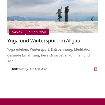
ALLGÄU
HATHA YOGA
Yoga und Wintersport im Allgäu
Yoga erleben, Wintersport, Entspannung, Meditation,
gesunde Ernährung, bei sich selbst ankommen und
sich…
DIRK
VOR 9 JAHREN
620 VIEWS