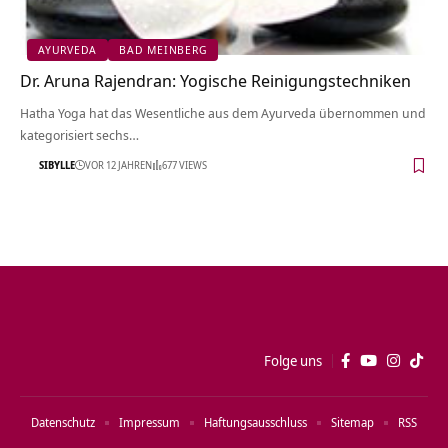
AYURVEDA
BAD MEINBERG
Dr. Aruna Rajendran: Yogische Reinigungstechniken
Hatha Yoga hat das Wesentliche aus dem Ayurveda übernommen und
kategorisiert sechs…
SIBYLLE
VOR 12 JAHREN
677 VIEWS
Folge uns
Datenschutz
Impressum
Haftungsausschluss
Sitemap
RSS