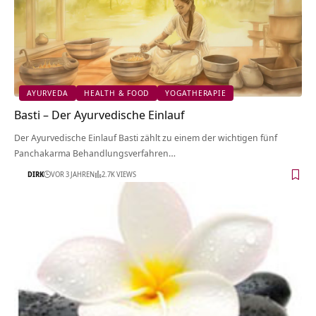
AYURVEDA
HEALTH & FOOD
YOGATHERAPIE
Basti – Der Ayurvedische Einlauf
Der Ayurvedische Einlauf Basti zählt zu einem der wichtigen fünf
Panchakarma Behandlungsverfahren…
DIRK
VOR 3 JAHREN
2.7K VIEWS