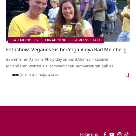
BAD MEINBERG
ERNÄHRUNG
GEMEINSCHAFT
Fotoshow: Veganes Eis bei Yoga Vidya Bad Meinberg
#Sommer im Ashram, #holy-day on ice, #Ahimsa inklusive!
Mit anderen Worten: Bei sommerlichen Temperaturen gab es…
DIRK
VOR 11 JAHREN
634 VIEWS
Folge uns