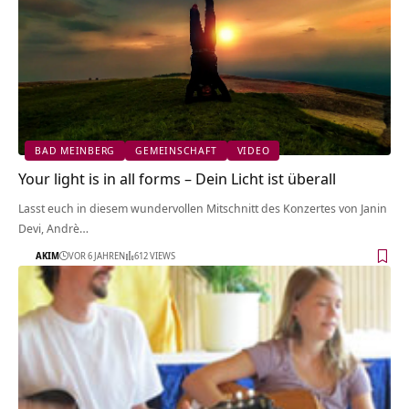
BAD MEINBERG
GEMEINSCHAFT
VIDEO
Your light is in all forms – Dein Licht ist überall
Lasst euch in diesem wundervollen Mitschnitt des Konzertes von Janin
Devi, Andrè…
AKIM
VOR 6 JAHREN
612 VIEWS