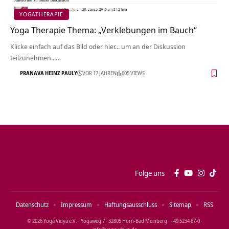
YOGATHERAPIE
Yoga Therapie Thema: „Verklebungen im Bauch“
Klicke einfach auf das Bild oder hier... um an der Diskussion
teilzunehmen...…
PRANAVA HEINZ PAULY
VOR 17 JAHREN
605 VIEWS
Folge uns
Datenschutz
Impressum
Haftungsausschluss
Sitemap
RSS
© 2026 Yoga Vidya e.V. · Yogaweg 7 · 32805 Horn‑Bad Meinberg · +49 5234 87‑0 ·