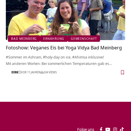
BAD MEINBERG
ERNÄHRUNG
GEMEINSCHAFT
Fotoshow: Veganes Eis bei Yoga Vidya Bad Meinberg
#Sommer im Ashram, #holy-day on ice, #Ahimsa inklusive!
Mit anderen Worten: Bei sommerlichen Temperaturen gab es…
DIRK
VOR 11 JAHREN
634 VIEWS
Folge uns