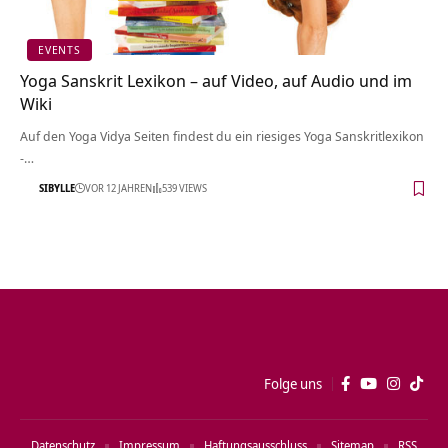
EVENTS
Yoga Sanskrit Lexikon – auf Video, auf Audio und im
Wiki
Auf den Yoga Vidya Seiten findest du ein riesiges Yoga Sanskritlexikon
-…
SIBYLLE
VOR 12 JAHREN
539 VIEWS
Folge uns
Datenschutz
Impressum
Haftungsausschluss
Sitemap
RSS