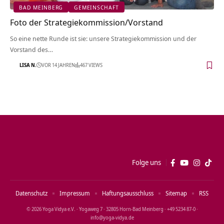
BAD MEINBERG
GEMEINSCHAFT
Foto der Strategiekommission/Vorstand
So eine nette Runde ist sie: unsere Strategiekommission und der
Vorstand des…
LISA N.
VOR 14 JAHREN
467 VIEWS
Folge uns
Datenschutz
Impressum
Haftungsausschluss
Sitemap
RSS
© 2026 Yoga Vidya e.V. · Yogaweg 7 · 32805 Horn‑Bad Meinberg · +49 5234 87‑0 ·
info@yoga‑vidya.de