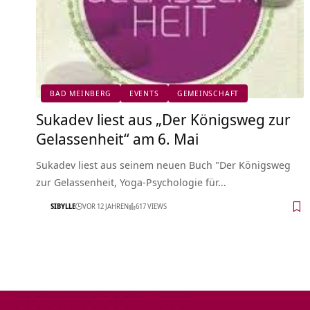
BAD MEINBERG
EVENTS
GEMEINSCHAFT
Sukadev liest aus „Der Königsweg zur
Gelassenheit“ am 6. Mai
Sukadev liest aus seinem neuen Buch "Der Königsweg
zur Gelassenheit, Yoga-Psychologie für…
SIBYLLE
VOR 12 JAHREN
617 VIEWS