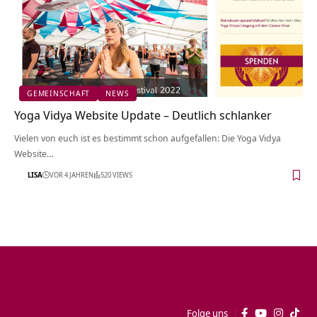
GEMEINSCHAFT
NEWS
Yoga Vidya Website Update – Deutlich schlanker
Vielen von euch ist es bestimmt schon aufgefallen: Die Yoga Vidya
Website…
LISA
VOR 4 JAHREN
520 VIEWS
Folge uns