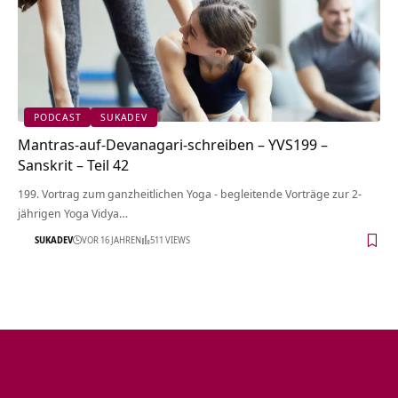
PODCAST
SUKADEV
Mantras-auf-Devanagari-schreiben – YVS199 –
Sanskrit – Teil 42
199. Vortrag zum ganzheitlichen Yoga - begleitende Vorträge zur 2-
jährigen Yoga Vidya…
SUKADEV
VOR 16 JAHREN
511 VIEWS