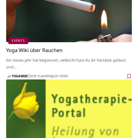
EVENTS
Yoga Wiki über Rauchen
Ein neues Jahr hat begonnen, vielleicht hast du dir Vorsätze gefasst
und…
YOGAWIKI
VOR 10 JAHREN
591 VIEWS