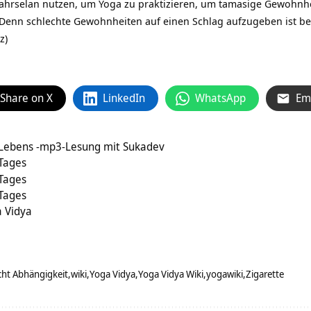
ahrselan nutzen, um Yoga zu praktizieren, um tamasige Gewohnh
. Denn schlechte Gewohnheiten auf einen Schlag aufzugeben ist bes
z)
Share on X
LinkedIn
WhatsApp
Em
 Lebens -mp3-Lesung mit Sukadev
 Tages
 Tages
 Tages
 Vidya
cht Abhängigkeit
wiki
Yoga Vidya
Yoga Vidya Wiki
yogawiki
Zigarette