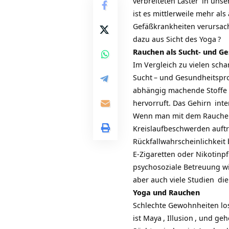
verbreiteten
Laster
in unse
ist es mittlerweile mehr a
Gefäßkrankheiten verursac
dazu aus Sicht des
Yoga
?
Rauchen als Sucht- und G
Im Vergleich zu vielen scha
Sucht
– und Gesundheitspro
abhängig machende Stoffe 
hervorruft. Das
Gehirn
inte
Wenn man mit dem Rauche
Kreislaufbeschwerden auftr
Rückfallwahrscheinlichkeit
E-Zigaretten oder Nikotinp
psychosoziale Betreuung w
aber auch viele
Studien
die
Yoga und Rauchen
Schlechte Gewohnheiten los
ist
Maya
,
Illusion
, und geh