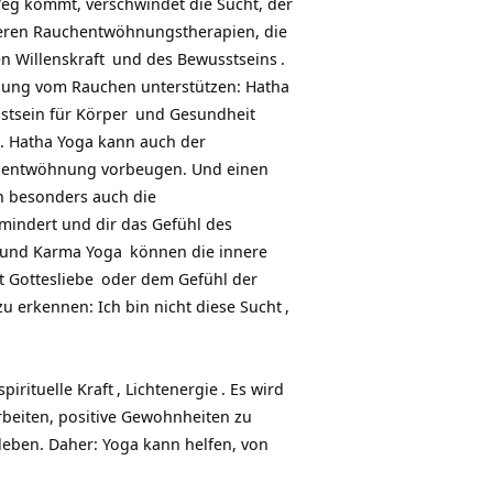
Weg kommt, verschwindet die Sucht, der
nderen Rauchentwöhnungstherapien, die
en
Willenskraft
und des
Bewusstseins
.
hnung vom Rauchen unterstützen:
Hatha
tsein für
Körper
und
Gesundheit
n. Hatha Yoga kann auch der
hentwöhnung vorbeugen. Und einen
n besonders auch die
mindert und dir das Gefühl des
und
Karma Yoga
können die innere
it
Gottesliebe
oder dem Gefühl der
zu erkennen: Ich bin nicht diese
Sucht
,
pirituelle
Kraft
,
Lichtenergie
. Es wird
rbeiten, positive Gewohnheiten zu
leben. Daher: Yoga kann helfen, von