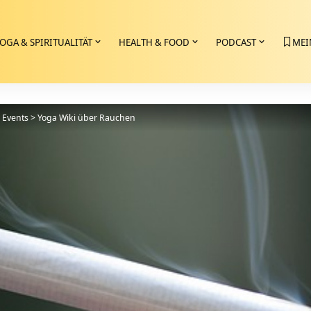
OGA & SPIRITUALITÄT
HEALTH & FOOD
PODCAST
MEI
>
Events
>
Yoga Wiki über Rauchen