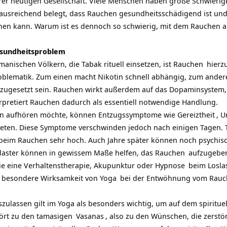
rer heutigen Gesellschaft. Viele Menschen haben große Schwierig
ls ausreichend belegt, dass Rauchen gesundheitsschädigend ist un
hen kann. Warum ist es dennoch so schwierig, mit dem Rauchen a
esundheitsproblem
manischen Völkern, die Tabak rituell einsetzen, ist
Rauchen
hierzu
blematik. Zum einen macht Nikotin schnell abhängig, zum ander
zugesetzt sein. Rauchen wirkt außerdem auf das Dopaminsystem,
rpretiert Rauchen dadurch als essentiell notwendige Handlung.
n aufhören möchte, können Entzugssymptome wie
Gereiztheit
,
U
eten. Diese Symptome verschwinden jedoch nach einigen Tagen. T
 beim Rauchen sehr hoch. Auch Jahre später können noch psychis
flaster können in gewissem Maße helfen, das
Rauchen
aufzugeben
ie eine Verhaltenstherapie, Akupunktur oder
Hypnose
beim
Losla
 besondere Wirksamkeit von
Yoga
bei der Entwöhnung vom Rauc
zulassen gilt im Yoga als besonders wichtig, um auf dem
spiritu
ört zu den
tamasigen
Vasanas
, also zu den Wünschen, die zerstö