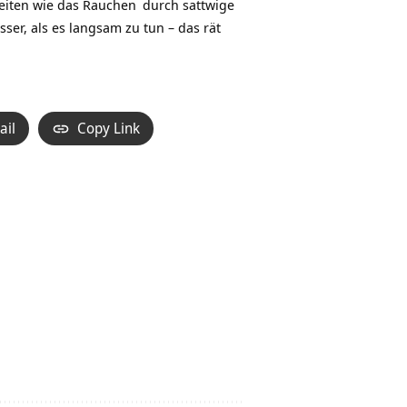
eiten wie das
Rauchen
durch
sattwige
ser, als es langsam zu tun – das rät
ail
Copy Link