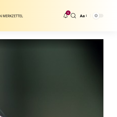
6
Aa
N MERKZETTEL
Größenänderung