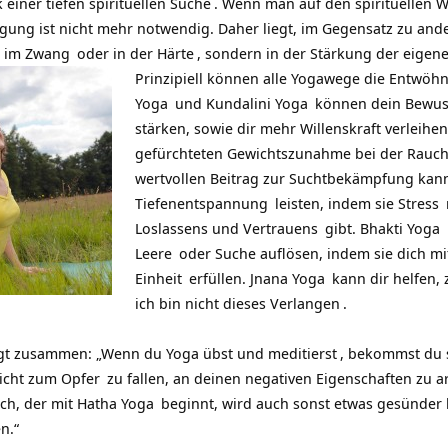
einer tiefen spirituellen
Suche
. Wenn man auf den spirituellen 
edigung ist nicht mehr notwendig. Daher liegt, im Gegensatz zu a
t im
Zwang
oder in der
Härte
, sondern in der Stärkung der eigen
Prinzipiell können alle Yogawege die Entwö
Yoga
und
Kundalini Yoga
können dein Bewuss
stärken, sowie dir mehr Willenskraft verleihe
gefürchteten Gewichtszunahme bei der Rauc
wertvollen Beitrag zur Suchtbekämpfung kan
Tiefenentspannung
leisten, indem sie
Stress
Loslassens und
Vertrauens
gibt.
Bhakti Yoga
Leere
oder Suche auflösen, indem sie dich m
Einheit
erfüllen.
Jnana Yoga
kann dir helfen, 
ich bin nicht dieses
Verlangen
.
olgt zusammen: „Wenn du Yoga übst und
meditierst
, bekommst du s
 nicht zum
Opfer
zu fallen, an deinen negativen Eigenschaften zu a
sch, der mit
Hatha Yoga
beginnt, wird auch sonst etwas gesünder 
n.“