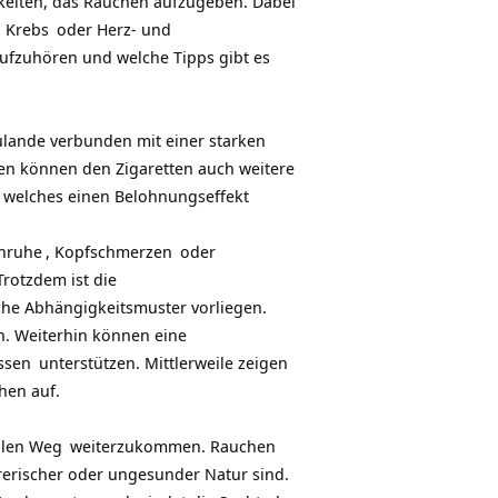
keiten, das Rauchen aufzugeben. Dabei
d
Krebs
oder Herz- und
ufzuhören und welche Tipps gibt es
lande verbunden mit einer starken
en können den Zigaretten auch weitere
 welches einen Belohnungseffekt
nruhe
,
Kopfschmerzen
oder
rotzdem ist die
che Abhängigkeitsmuster vorliegen.
. Weiterhin können eine
ssen
unterstützen. Mittlerweile zeigen
hen auf.
ellen Weg
weiterzukommen. Rauchen
rerischer oder ungesunder Natur sind.