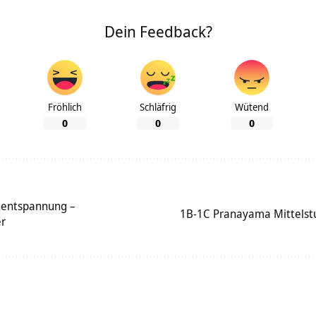
Dein Feedback?
Fröhlich
Schläfrig
Wütend
0
0
0
nentspannung –
1B-1C Pranayama Mittelstu
er