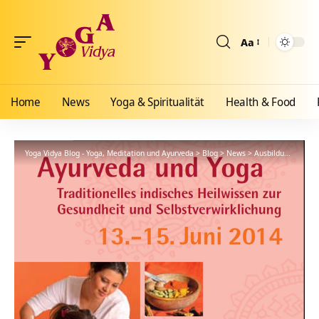
Aa
Größenänderun
Home
News
Yoga & Spiritualität
Health & Food
Yoga Vidya Blog - Yoga, Meditation und Ayurveda
>
Blog
>
News
>
Ausbildungen
>
Ay