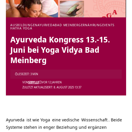
AUSBILDUNGEN
AYURVEDA
BAD MEINBERG
ERNÄHRUNG
EVENTS
HATHA YOGA
Ayurveda Kongress 13.-15.
Juni bei Yoga Vidya Bad
Meinberg
LESEZEIT: 3 MIN
VON
SIBYLLE
VOR 12 JAHREN
ZULETZT AKTUALISIERT: 8. AUGUST 2025 13:37
Ayurveda
ist wie
Yoga
eine
vedische
Wissenschaft
. Beide
Systeme stehen in enger Beziehung und ergänzen