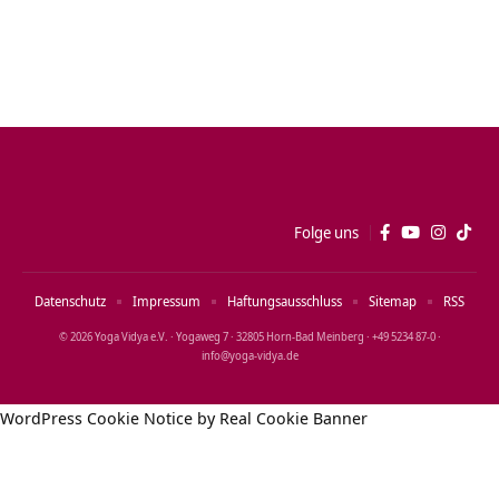
Folge uns
Datenschutz
Impressum
Haftungsausschluss
Sitemap
RSS
© 2026 Yoga Vidya e.V. · Yogaweg 7 · 32805 Horn‑Bad Meinberg · +49 5234 87‑0 ·
info@yoga‑vidya.de
WordPress Cookie Notice by Real Cookie Banner