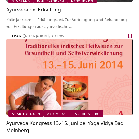
AYURVEDA
BAD MEINBERG
ERNÄHRUNG
Ayurveda bei Erkältung
Kalte Jahreszeit – Erkältungszeit. Zur Vorbeugung und Behandlung
von Erkältungen aus ayurvedischer…
LISA N.
VOR 12 JAHREN
636 VIEWS
AUSBILDUNGEN
AYURVEDA
BAD MEINBERG
Ayurveda Kongress 13.-15. Juni bei Yoga Vidya Bad
Meinberg