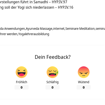
orstellungen führt in Samadhi – HYP.IV.97
ng soll der Yogi sich niederlassen – HYP.IV.16
eda Anwendungen
Ayurveda Massage
internet
Seminare Meditation
semin
ehrer werden
Yogalehrerausbildung
Dein Feedback?
Fröhlich
Schläfrig
Wütend
0
0
0