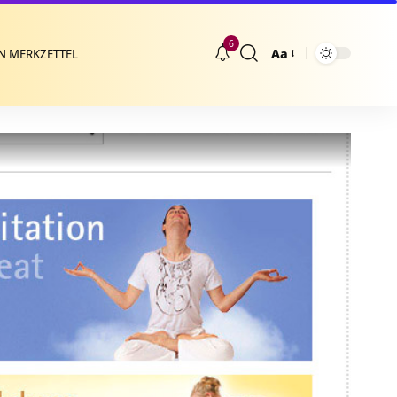
6
Aa
N MERKZETTEL
Größenänderung