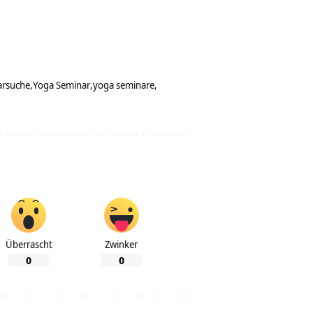
arsuche
Yoga Seminar
yoga seminare
Überrascht
Zwinker
0
0