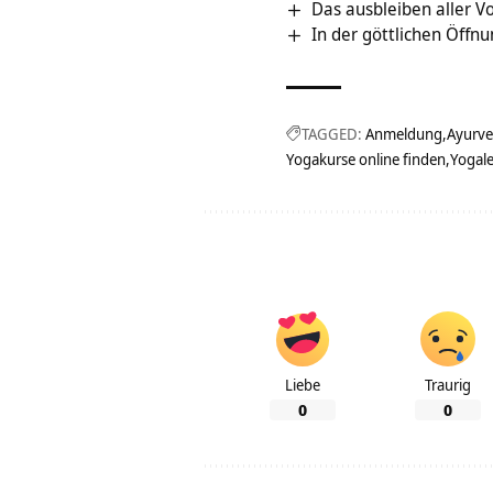
Das ausbleiben aller V
In der göttlichen Öffnu
TAGGED:
Anmeldung
Ayurv
Yogakurse online finden
Yogal
Liebe
Traurig
0
0