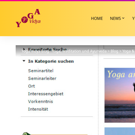
HOME
NEWS
Y
Yoga Vidya Blog - Yoga, Meditation und Ayurveda
>
Blog
>
Yoga & 