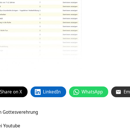
Share on X
LinkedIn
WhatsApp
Em
n Gottesverehrung
e
ei Youtube