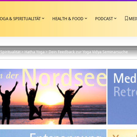
OGA & SPIRITUALITÄT
HEALTH & FOOD
PODCAST
MEI
Spiritualität
>
Hatha Yoga
>
Dein Feedback zur Yoga Vidya Seminarsuche