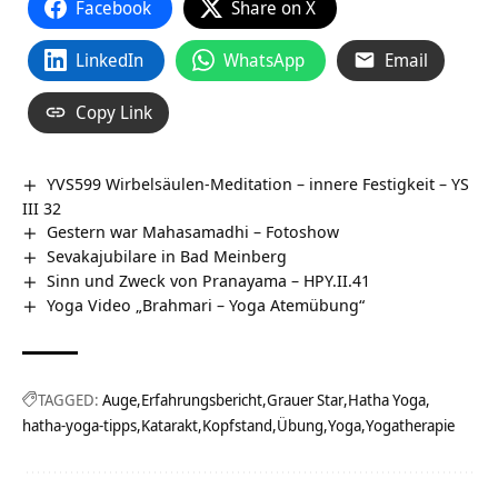
Facebook
Share on X
LinkedIn
WhatsApp
Email
Copy Link
YVS599 Wirbelsäulen-Meditation – innere Festigkeit – YS
III 32
Gestern war Mahasamadhi – Fotoshow
Sevakajubilare in Bad Meinberg
Sinn und Zweck von Pranayama – HPY.II.41
Yoga Video „Brahmari – Yoga Atemübung“
TAGGED:
Auge
Erfahrungsbericht
Grauer Star
Hatha Yoga
hatha-yoga-tipps
Katarakt
Kopfstand
Übung
Yoga
Yogatherapie