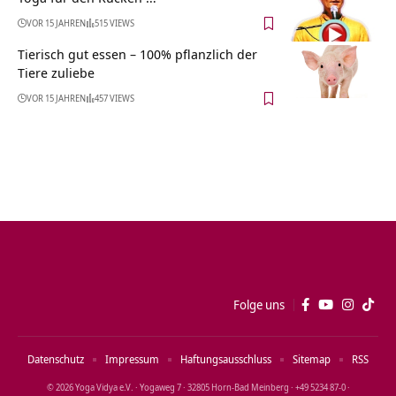
VOR 15 JAHREN
515 VIEWS
Tierisch gut essen – 100% pflanzlich der
Tiere zuliebe
VOR 15 JAHREN
457 VIEWS
Folge uns
Datenschutz
Impressum
Haftungsausschluss
Sitemap
RSS
© 2026 Yoga Vidya e.V. · Yogaweg 7 · 32805 Horn‑Bad Meinberg · +49 5234 87‑0 ·