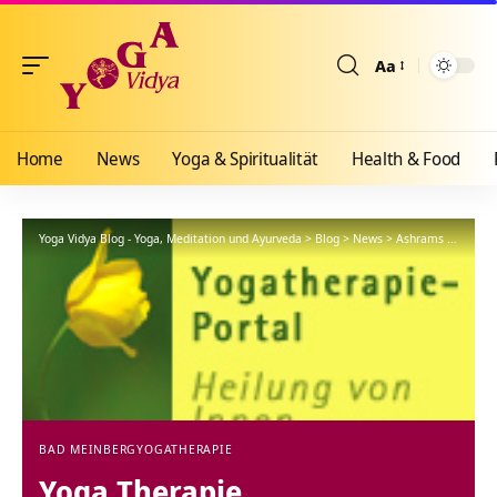
Aa
Größenänderun
Home
News
Yoga & Spiritualität
Health & Food
Yoga Vidya Blog - Yoga, Meditation und Ayurveda
>
Blog
>
News
>
Ashrams
>
Bad Me
BAD MEINBERG
YOGATHERAPIE
Yoga Therapie