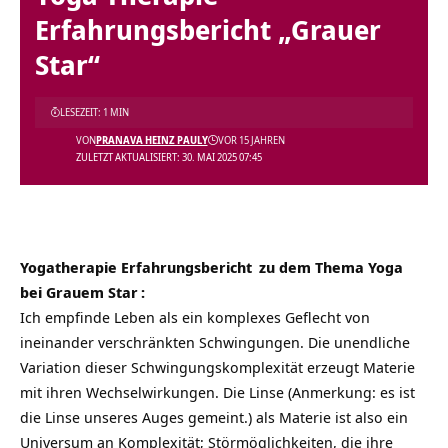
Erfahrungsbericht „Grauer
Star“
LESEZEIT: 1 MIN
VON
PRANAVA HEINZ PAULY
VOR 15 JAHREN
ZULETZT AKTUALISIERT: 30. MAI 2025 07:45
Yogatherapie
Erfahrungsbericht
zu dem Thema
Yoga
bei Grauem Star
:
Ich empfinde Leben als ein komplexes Geflecht von
ineinander verschränkten Schwingungen. Die unendliche
Variation dieser Schwingungskomplexität erzeugt Materie
mit ihren Wechselwirkungen. Die Linse (Anmerkung: es ist
die Linse unseres Auges gemeint.) als Materie ist also ein
Universum an Komplexität; Störmöglichkeiten, die ihre