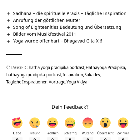
Sadhana – die spirituelle Praxis – Tägliche Inspiration
Anrufung der göttlichen Mutter
Song of Eighteenities Bedeutung und Übersetzung
Bilder vom Musikfestival 2011
Yoga wurde offenbart – Bhagavad Gita X 6
TAGGED:
hatha yoga pradipika podcast
Hathayoga Pradipika
hathayoga pradipika-podcast
Inspiration
Sukadev
Tägliche Inspirationen
Vorträge
Yoga Vidya
Dein Feedback?
Liebe
Traurig
Fröhlich
Schläfrig
Wütend
Überrascht
Zwinker
0
0
0
0
0
0
0