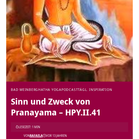
BAD MEINBERG
HATHA YOGA
PODCAST
TÄGL. INSPIRATION
Sinn und Zweck von
Pranayama – HPY.II.41
LESEZEIT: 1 MIN
VON
RAFAELA
VOR 13 JAHREN