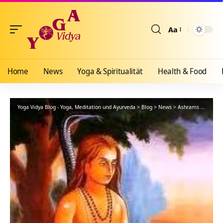
Aa
Größenänderun
Home
News
Yoga & Spiritualität
Health & Food
Yoga Vidya Blog - Yoga, Meditation und Ayurveda
>
Blog
>
News
>
Ashrams
>
Bad Me