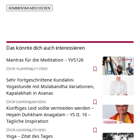
Alternative:
Das könnte dich auch interessieren
Mantras für die Meditation – YVS126
VOR 16 JAHREN
511 VIEWS
Sehr Fortgeschrittene Kundalini
Yogastunde mit Mulabandha Variationen,
Kapalabhati in Asanas
VOR 9 JAHREN
666 VIEWS
Künftiges Leid sollte vermieden werden –
Heyam Duhkham Anagatam – YS II. 16 –
Tägliche Inspiration
VOR 4 JAHREN
379 VIEWS
Yoga – Zitat des Tages