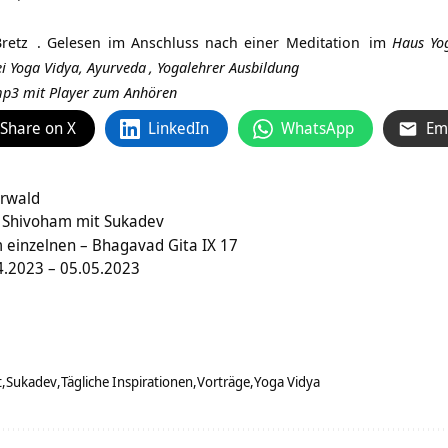
retz
. Gelesen im Anschluss nach einer
Meditation
im
Haus Yo
i Yoga Vidya,
Ayurveda
,
Yogalehrer Ausbildung
 mp3 mit Player zum Anhören
Share on X
LinkedIn
WhatsApp
Em
rwald
 Shivoham mit Sukadev
m einzelnen – Bhagavad Gita IX 17
.2023 – 05.05.2023
t
Sukadev
Tägliche Inspirationen
Vorträge
Yoga Vidya