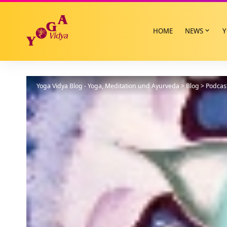
HOME
NEWS
Y
Yoga Vidya Blog - Yoga, Meditation und Ayurveda
>
Blog
>
Podcas