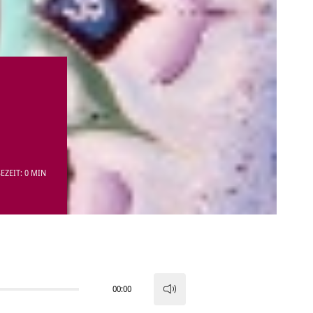
EZEIT: 0 MIN
00:00
Pfeiltasten