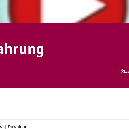
fahrung
LES
ow
|
Download