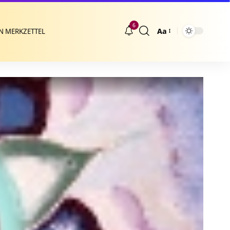
6
Aa
N MERKZETTEL
Größenänderung