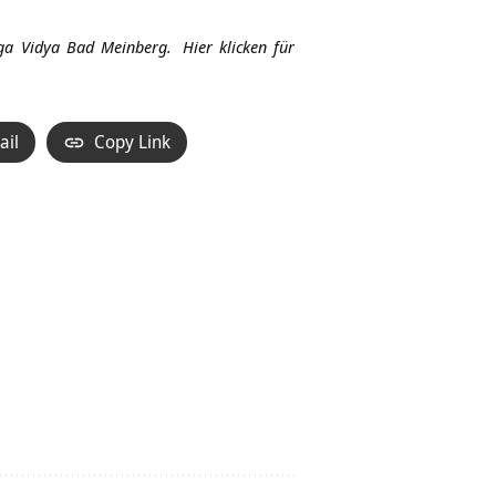
Hoch/Runter
benutzen,
ga Vidya Bad Meinberg.
Hier klicken für
um
die
Lautstärke
ail
Copy Link
zu
regeln.