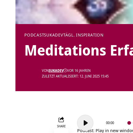
PODCAST
SUKADEV
TÄGL. INSPIRATION
Meditations Er
VON
SUKADEV
VOR 16 JAHREN
ZULETZT AKTUALISIERT: 12. JUNI 2025 15:45
Audio-
00:00
Player
SHARE
Podcast:
Play in new wind