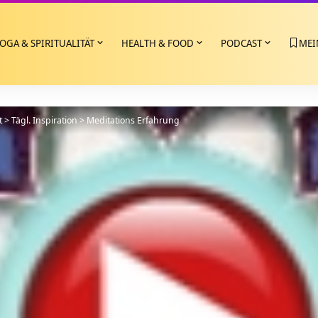
OGA & SPIRITUALITÄT
HEALTH & FOOD
PODCAST
MEI
t
>
Tägl. Inspiration
>
Meditations Erfahrung