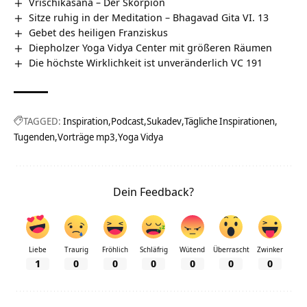
Vrischikasana – Der Skorpion
Sitze ruhig in der Meditation – Bhagavad Gita VI. 13
Gebet des heiligen Franziskus
Diepholzer Yoga Vidya Center mit größeren Räumen
Die höchste Wirklichkeit ist unveränderlich VC 191
TAGGED:
Inspiration
Podcast
Sukadev
Tägliche Inspirationen
Tugenden
Vorträge mp3
Yoga Vidya
Dein Feedback?
Liebe
Traurig
Fröhlich
Schläfrig
Wütend
Überrascht
Zwinker
1
0
0
0
0
0
0