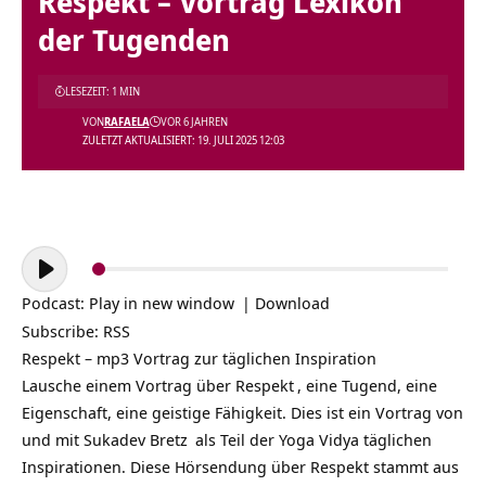
Respekt – Vortrag Lexikon
der Tugenden
LESEZEIT: 1 MIN
VON
RAFAELA
VOR 6 JAHREN
ZULETZT AKTUALISIERT: 19. JULI 2025 12:03
Audio-
Player
Podcast:
Play in new window
|
Download
Subscribe:
RSS
Respekt – mp3 Vortrag zur täglichen Inspiration
Lausche einem Vortrag über
Respekt
, eine Tugend, eine
Eigenschaft, eine geistige Fähigkeit. Dies ist ein Vortrag von
und mit
Sukadev Bretz
als Teil der
Yoga Vidya täglichen
Inspirationen
. Diese Hörsendung über Respekt stammt aus