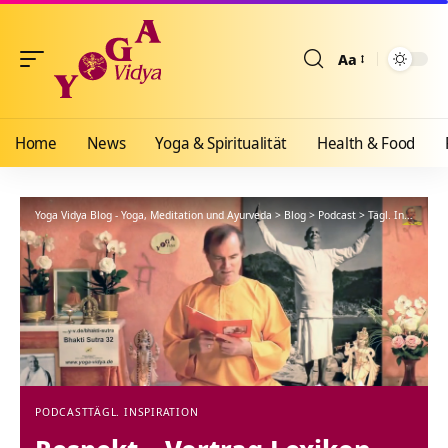
Aa
Größenänderun
Home
News
Yoga & Spiritualität
Health & Food
Yoga Vidya Blog - Yoga, Meditation und Ayurveda
>
Blog
>
Podcast
>
Tägl. Inspiration
PODCAST
TÄGL. INSPIRATION