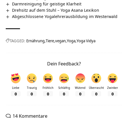
Darmreinigung für geistige Klarheit
Drehsitz auf dem Stuhl – Yoga Asana Lexikon
Abgeschlossene Yogalehrerausbildung im Westerwald
TAGGED:
Ernährung
Tiere
vegan
Yoga
Yoga Vidya
Dein Feedback?
Liebe
Traurig
Fröhlich
Schläfrig
Wütend
Überrascht
Zwinker
0
0
0
0
0
0
0
14 Kommentare