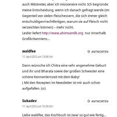
auch Mitstreiter, aber ich missioniere nicht. Ich begründe
meine Entscheidung, wenn ich danach gefragt werde (im
Gegenteil von vielen Fleischessern, die sich immer gleich
entschuldigen/rechtfertigen, warum sie auf Fleisch nicht
verzeichten können) – mehr nicht.
Leider liefert
http://www.ahimsamilk.org
nur innerhalb
Großbritanniens…
waldfee
ANTWORTEN
17. April 2012 um 13:08 Uhr
Dann wünsche ich Chitra eine sehr angenehme Geburt
und ihr und Bharata sowie der großen Schwester eine
schöne Kennenlernzeit mit dem Baby!
( Mit den Rezepten im Newsletter ist mir auch schon
aufgefallen. (o:)
Sukadev
ANTWORTEN
17. April 2012 um 10:39 Uhr
Liebe waldfee, das Kochbuch ist zwar so gut wie fertig…