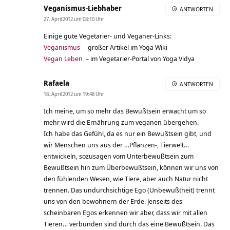
Veganismus-Liebhaber
ANTWORTEN
27. April 2012 um 08:10 Uhr
Einige gute Vegetarier- und Veganer-Links:
Veganismus
– großer Artikel im Yoga Wiki
Vegan Leben
– im Vegetarier-Portal von Yoga Vidya
Rafaela
ANTWORTEN
18. April 2012 um 19:48 Uhr
Ich meine, um so mehr das Bewußtsein erwacht um so
mehr wird die Ernährung zum veganen übergehen.
Ich habe das Gefühl, da es nur ein Bewußtsein gibt, und
wir Menschen uns aus der …Pflanzen-, Tierwelt…
entwickeln, sozusagen vom Unterbewußtsein zum
Bewußtsein hin zum Überbewußtsein, können wir uns von
den fühlenden Wesen, wie Tiere, aber auch Natur nicht
trennen. Das undurchsichtige Ego (Unbewußtheit) trennt
uns von den bewohnern der Erde. Jenseits des
scheinbaren Egos erkennen wir aber, dass wir mit allen
Tieren… verbunden sind durch das eine Bewußtsein. Das