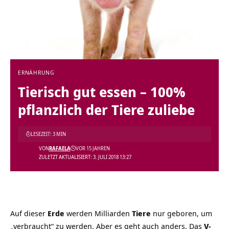
ERNÄHRUNG
Tierisch gut essen – 100%
pflanzlich der Tiere zuliebe
LESEZEIT: 3 MIN
VON
RAFAELA
VOR 15 JAHREN
ZULETZT AKTUALISIERT: 3. JULI 2018 13:27
Auf dieser
Erde
werden Milliarden
Tiere
nur geboren, um
„verbraucht“ zu werden. Aber es geht auch anders. Das
V-