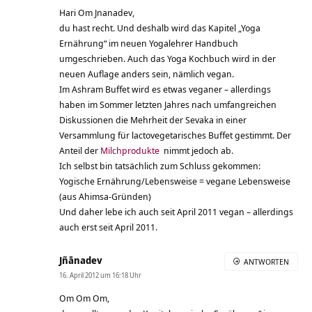
Hari Om Jnanadev,
du hast recht. Und deshalb wird das Kapitel „Yoga
Ernährung“ im neuen Yogalehrer Handbuch
umgeschrieben. Auch das Yoga Kochbuch wird in der
neuen Auflage anders sein, nämlich vegan.
Im Ashram Buffet wird es etwas veganer – allerdings
haben im Sommer letzten Jahres nach umfangreichen
Diskussionen die Mehrheit der Sevaka in einer
Versammlung für lactovegetarisches Buffet gestimmt. Der
Anteil der
Milchprodukte
nimmt jedoch ab.
Ich selbst bin tatsächlich zum Schluss gekommen:
Yogische Ernährung/Lebensweise = vegane Lebensweise
(aus Ahimsa-Gründen)
Und daher lebe ich auch seit April 2011 vegan – allerdings
auch erst seit April 2011.
Jñānadev
ANTWORTEN
16. April 2012 um 16:18 Uhr
Om Om Om,