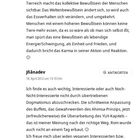
Tierreich macht das kollektive Bewußtsein der Menschen
sichtbar. Das Weltenbewußtsein ändert sich, so wird auch
das Essverhalten sich verändern, und umgekehrt.
Menschen mit einem höheren Bewußtsein können keine
Tiere mehr essen, da es so wäre als ob man sich selbst ißt,
man spürt das eine Bewußtsein als lebendige
Energie/Schwingung, als Einheit und Frieden, und
dadurch bricht das Karma in seiner Aktion und Reaktion.
🙂
Jñānadev
ANTWORTEN
18. April 2012 um 13:10 Uhr
Ich finde es auch wichtig, Interessierte oder auch Noch-
Nicht-Interessierte nicht durch übertriebenen
Dogmatismus abzuschrecken. Die schrittweise Anpassung
des Buffets, das Gewahrwerden des Ahimsa-Prinzips, jetzt
(erfreulicherweise) die Überarbeitung des YLH-Kapitels –
das ist meiner Meinung nach der richtige Weg. Rom wurde
auch nicht an einem Tag erbaut. 🙂
Ich freue mich über jeden veganen Interessierten bzw.