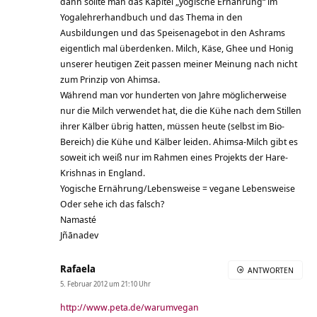
dann sollte man das Kapitel „yogische Ernährung“ im
Yogalehrerhandbuch und das Thema in den
Ausbildungen und das Speisenagebot in den Ashrams
eigentlich mal überdenken. Milch, Käse, Ghee und Honig
unserer heutigen Zeit passen meiner Meinung nach nicht
zum Prinzip von Ahimsa.
Während man vor hunderten von Jahre möglicherweise
nur die Milch verwendet hat, die die Kühe nach dem Stillen
ihrer Kälber übrig hatten, müssen heute (selbst im Bio-
Bereich) die Kühe und Kälber leiden. Ahimsa-Milch gibt es
soweit ich weiß nur im Rahmen eines Projekts der Hare-
Krishnas in England.
Yogische Ernährung/Lebensweise = vegane Lebensweise
Oder sehe ich das falsch?
Namasté
Jñānadev
Rafaela
ANTWORTEN
5. Februar 2012 um 21:10 Uhr
http://www.peta.de/warumvegan