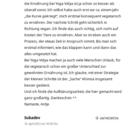
die Ernährung bei Yoga Vidya ist ja schon so besser als
überall sonst. Ich selbst habe auch erst vor ca. einem Jahr
„die Kurve gekriegt“, mich erstmal konsequent vegetarisch
zu ernähren. Der nächste Schritt geht sicherlich in
Richtung vegan. Ich finde das auch richtig, sich nicht auf
Kosten der Tiere zu ernähren. Aber es ist eben auch ein
Prozess, der etwas Zeit in Anspruch nimmt. Bis man sich
erstmal informiert, wie das klappen kann und dann das
alles umgesetzt hat.
Bei Yoga Vidya machen ja auch viele Menschen Urlaub, für
die vegetarisch schon ein großer Unterschied zur
gewohnten Ernährung ist. Ich glaube, mit einer Strategie
der kleinen Schritte ist der „Sache“ Ahimsa insgesamt
besser gedient.
Und ich finde die Aufklärungsarbeit, die hier gemacht wird
ganz großartig. Dankeschön ^^
Namaste, Antje
Sukadev
ANTWORTEN
16. April 2012 um 16:59 Uhr