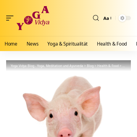
Aa
Größenänderun
Home
News
Yoga & Spiritualität
Health & Food
Yoga Vidya Blog - Yoga, Meditation und Ayurveda
>
Blog
>
Health & Food
>
Ernährun