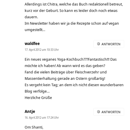
Allerdings ist Chitra, welche das Buch redaktionell betreut,
kurz vor der Geburt. So kann es leider doch noch etwas
dauern.
Im Newsletter haben wir ja die Rezepte schon auf vegan
umgestellt…
waldfee
ANTWORTEN
17. April 2012 um 10:33 Uhr
Ein neues veganes Yoga-Kochbuch???Fantastisch!!! Das
möchte ich haben! Ab wann wird es das geben?
Fand die vielen Beiträge über Fleischverzehr und
Massentierhaltung gerade an Ostern großartig!
Es vergeht kein Tag; an dem ich nicht diesen wunderbaren
Blog verfolge…
Herzliche Grüße
Antje
ANTWORTEN
16. April 2012 um 17:24 Uhr
Om Shanti,