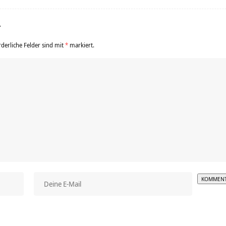
r
rderliche Felder sind mit
*
markiert.
Alterna