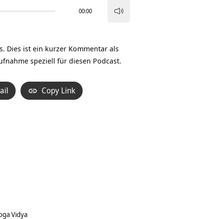
00:00
Pfeiltasten
Hoch/Runter
benutzen,
ns. Dies ist ein kurzer Kommentar als
um
ufnahme speziell für diesen Podcast.
die
Lautstärke
ail
Copy Link
zu
regeln.
oga Vidya