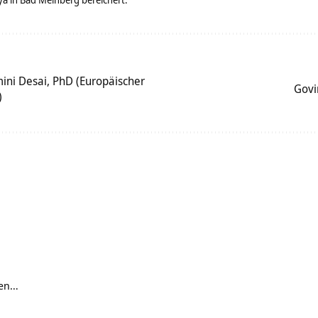
mini Desai, PhD (Europäischer
Govi
)
den…