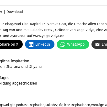
ow
|
Download
zur
Bhagavad Gita
Kapitel IX. Vers 8: Gott, die Ursache allen Lebe
en Tag von und mit
Sukadev Bretz
, Gründer von Yoga Vidya, eine A
n
und
Ayurveda
auf
www.yoga-vidya.de
Share on X
LinkedIn
WhatsApp
Em
gliche Inspiration
chen Dharana und Dhyana
 Tages
bildung abgeschlossen
gavad-gita-podcast
Inspiration
Sukadev
Tägliche Inspirationen
Vorträge
Y