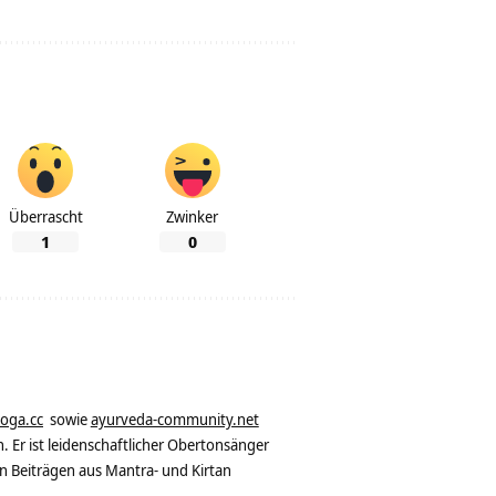
Überrascht
Zwinker
1
0
yoga.cc
sowie
ayurveda-community.net
. Er ist leidenschaftlicher Obertonsänger
n Beiträgen aus Mantra- und Kirtan