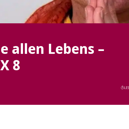
e allen Lebens –
X 8
LES