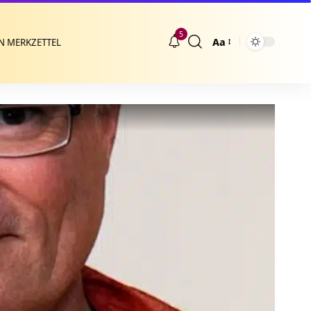
5
Aa
N MERKZETTEL
Größenänderung