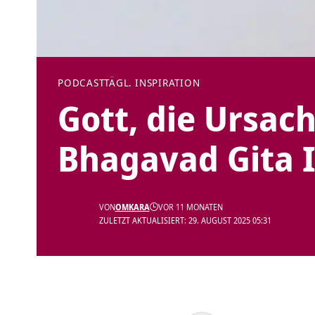
PODCAST
TÄGL. INSPIRATION
Gott, die Ursach
Bhagavad Gita I
VON
OMKARA
VOR 11 MONATEN
ZULETZT AKTUALISIERT: 29. AUGUST 2025 05:31