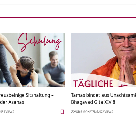
reuzbeinige Sitzhaltung –
Tamas bindet aus Unachtsamk
der Asanas
Bhagavad Gita XIV 8
534 VIEWS
VOR 5 MONATEN
572 VIEWS