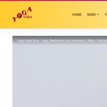
HOME
NEWS
Y
Yoga Vidya Blog - Yoga, Meditation und Ayurveda
>
Blog
>
Podcas