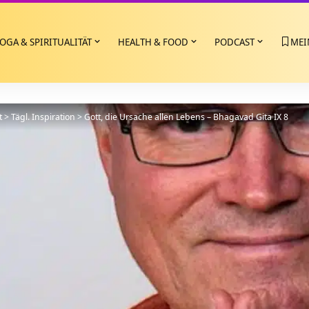
OGA & SPIRITUALITÄT
HEALTH & FOOD
PODCAST
MEI
t
>
Tägl. Inspiration
>
Gott, die Ursache allen Lebens – Bhagavad Gita IX 8