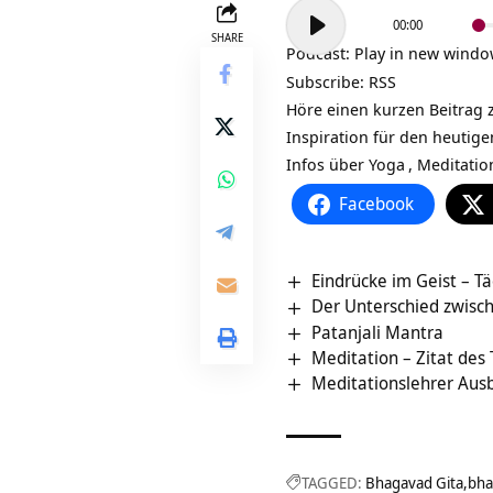
Audio-
00:00
Player
SHARE
Podcast:
Play in new wind
Subscribe:
RSS
Höre einen kurzen Beitrag 
Inspiration für den heutig
Infos über
Yoga
,
Meditatio
Facebook
Eindrücke im Geist – Tä
Der Unterschied zwis
Patanjali Mantra
Meditation – Zitat des
Meditationslehrer Aus
TAGGED:
Bhagavad Gita
bha