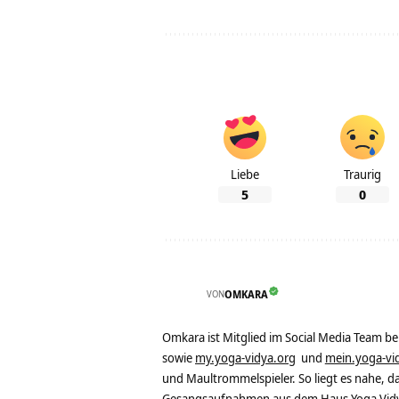
Liebe
Traurig
5
0
VON
OMKARA
Omkara ist Mitglied im Social Media Team b
sowie
my.yoga-vidya.org
und
mein.yoga-vi
und Maultrommelspieler. So liegt es nahe, 
Gesangsaufnahmen aus dem Haus Yoga Vidya