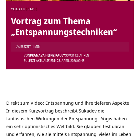
YOGATHERAPIE
Vortrag zum Thema
„Entspannungstechniken“
LESEZEIT: 1 MIN
VON
PRANAVA HEINZ PAULY
VOR 12 JAHREN
ZULETZT AKTUALISIERT: 23. APRIL 2026 09:45
Direkt zum Video: Entspannung und ihre tieferen Aspekte
In diesem Kurzvortrag beschreibt Sukadev die
fantastischen Wirkungen der
Entspannung
. Yogis haben
ein sehr optimistisches Weltbild. Sie glauben fest daran
und erfahren, wie sie mittels
Entspannung
vieles im Leben