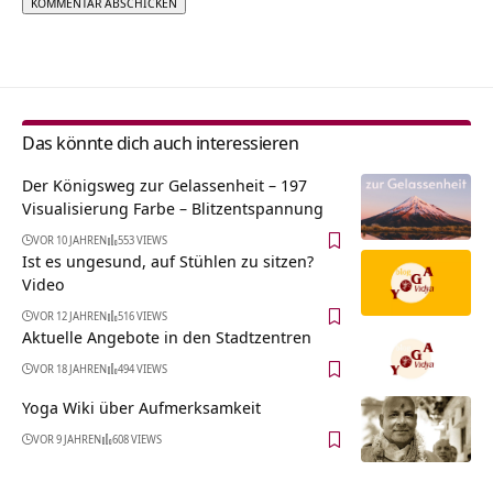
Alternative:
Das könnte dich auch interessieren
Der Königsweg zur Gelassenheit – 197
Visualisierung Farbe – Blitzentspannung
VOR 10 JAHREN
553 VIEWS
Ist es ungesund, auf Stühlen zu sitzen?
Video
VOR 12 JAHREN
516 VIEWS
Aktuelle Angebote in den Stadtzentren
VOR 18 JAHREN
494 VIEWS
Yoga Wiki über Aufmerksamkeit
VOR 9 JAHREN
608 VIEWS