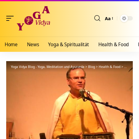
Aa
Größenänderun
Home
News
Yoga & Spiritualität
Health & Food
Yoga Vidya Blog - Yoga, Meditation und Ayurveda
>
Blog
>
Health & Food
>
Yogathera