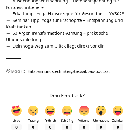
Ausdehnungsentspannung – Tiefenentspannung für
Fortgeschrittenere
Erkältung – Yoga Hausrezepte für Gesundheit – YVS028
Seminar Tipp: Yoga für Erschöpfte – Entspannung und
Kraft tanken
63 Ärger Transformations-Atmung – praktische
Übungsanleitung
Dein Yoga-Weg zum Glück liegt direkt vor dir
TAGGED:
Entspannungstechniken
stressabbau-podcast
Dein Feedback?
Liebe
Traurig
Fröhlich
Schläfrig
Wütend
Überrascht
Zwinker
0
0
0
0
0
0
0