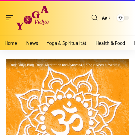
Aa
Größenänderun
Home
News
Yoga & Spiritualität
Health & Food
Yoga Vidya Blog - Yoga, Meditation und Ayurveda
>
Blog
>
News
>
Events
>
Volltexts