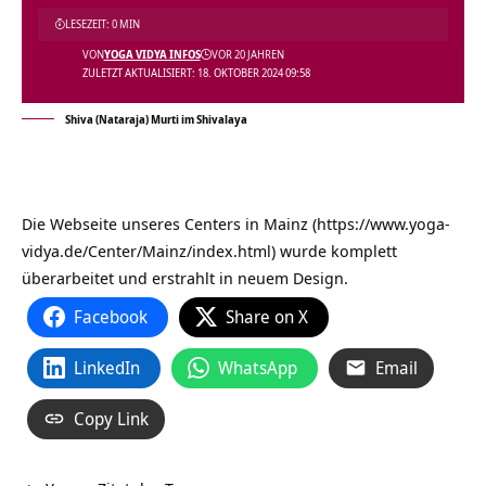
LESEZEIT: 0 MIN
VON
YOGA VIDYA INFOS
VOR 20 JAHREN
ZULETZT AKTUALISIERT: 18. OKTOBER 2024 09:58
Shiva (Nataraja) Murti im Shivalaya
Die Webseite unseres Centers in Mainz (https://www.yoga-
vidya.de/Center/Mainz/index.html) wurde komplett
überarbeitet und erstrahlt in neuem Design.
Facebook
Share on X
LinkedIn
WhatsApp
Email
Copy Link