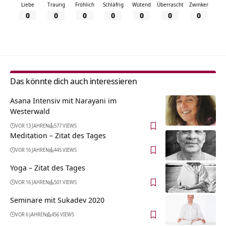
Liebe
Traurig
Fröhlich
Schläfrig
Wütend
Überrascht
Zwinker
0
0
0
0
0
0
0
Das könnte dich auch interessieren
Asana Intensiv mit Narayani im
Westerwald
VOR 13 JAHREN
577 VIEWS
Meditation – Zitat des Tages
VOR 16 JAHREN
445 VIEWS
Yoga – Zitat des Tages
VOR 16 JAHREN
501 VIEWS
Seminare mit Sukadev 2020
VOR 6 JAHREN
456 VIEWS