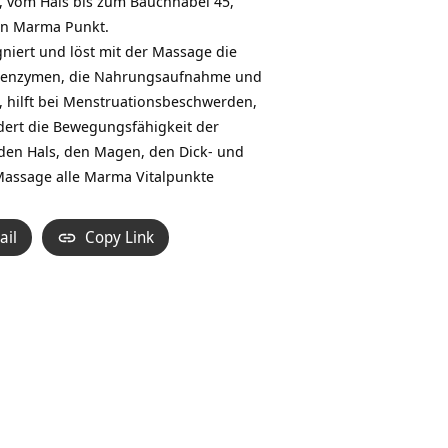
, vom Hals bis zum Bauchnabel 45,
ein Marma Punkt.
iert und löst mit der Massage die
ngsenzymen, die Nahrungsaufnahme und
g, hilft bei Menstruationsbeschwerden,
dert die Bewegungsfähigkeit der
 den Hals, den Magen, den Dick- und
Massage alle Marma Vitalpunkte
ail
Copy Link