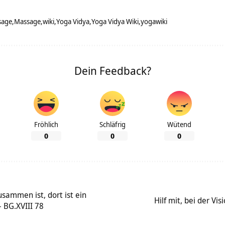
sage
Massage
wiki
Yoga Vidya
Yoga Vidya Wiki
yogawiki
Dein Feedback?
Fröhlich
Schläfrig
Wütend
0
0
0
ammen ist, dort ist ein
Hilf mit, bei der Vi
– BG.XVIII 78