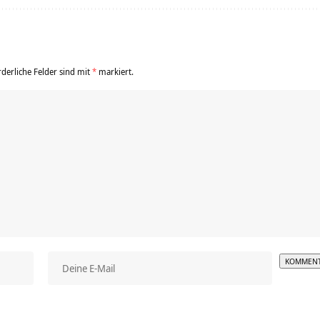
rderliche Felder sind mit
*
markiert.
Alterna