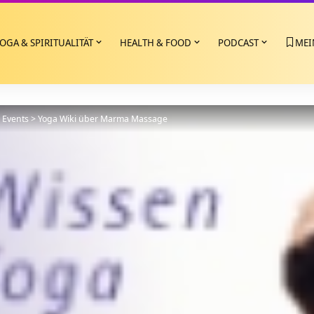
OGA & SPIRITUALITÄT
HEALTH & FOOD
PODCAST
MEI
>
Events
>
Yoga Wiki über Marma Massage