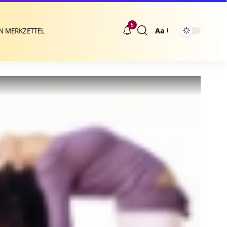
5
Aa
N MERKZETTEL
Größenänderung