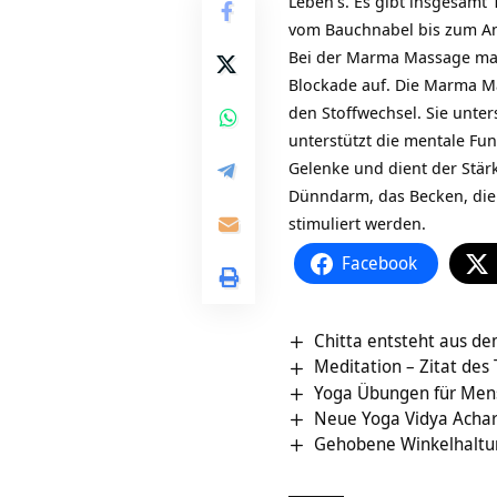
Leben
s. Es gibt insgesamt
vom Bauchnabel bis zum An
Bei der Marma Massage mass
Blockade auf. Die Marma M
den Stoffwechsel. Sie unter
unterstützt die mentale Fu
Gelenke und dient der Stär
Dünndarm, das Becken, die 
stimuliert werden.
Facebook
Chitta entsteht aus de
Meditation – Zitat des
Yoga Übungen für Men
Neue Yoga Vidya Achar
Gehobene Winkelhaltu