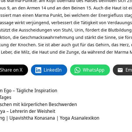
 108 Marma-Punkte: am Kopf oberhalb des Halses befinden sich 25
us 9, an den Armen 14 und an den Beinen 15. Auch die Haut ist 
iert man einen Marma Punkt, bei welchem der Energiefluss stagn
assage wirkt verjüngend, verbessert die Tätigkeit von Verdauu
stützt die Ausscheidungen von Stuhl, Urin, fördert die Blutbildun
nktion, die Geschmackswahrnehmung und stärkt die Sinne, sie för
kung der Knochen. Sie ist aber auch gut für das Gehirn, das Herz,
Leber, die Milz, die Haut und die Zunge, da während der Marma 
Share on X
LinkedIn
WhatsApp
Em
m Ego – Tägliche Inspiration
 Tages
schen mit körperlichen Beschwerden
ya – Lehrerin der Weisheit
ng | Upavishtha Konasana | Yoga Asanalexikon