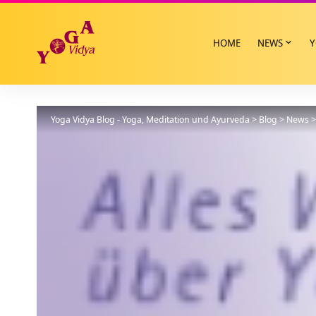
HOME
NEWS
Y
Yoga Vidya Blog - Yoga, Meditation und Ayurveda
>
Blog
>
News