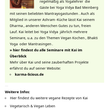
regelmäßig als
Yogalehrer
die
Gäste bei
Yoga Vidya Bad Meinberg
mit seinen beliebten
Mantrayogastunden
. Auch als
Mitglied in unserer
Ashram
-Küche lässt Kai seinem
Dharma
, anderen Menschen Gutes zu tun, freien
Lauf. Kai leitet bei
Yoga Vidya
jährlich mehrere
Seminare, u.a. zu den Themen
Vegan Kochen
,
Bhakti
Yoga
oder
Mantrasingen
.
» hier findest du alle Seminare mit Kai im
Überblick
Mehr über Kai und seine zauberhaften Projekte
erfährst du auf seiner Website:
karma-licious.de
—
Weitere Infos:
Hier findest du weitere vegane Rezepte von Kai
Vegetarisch & Vegan Leben