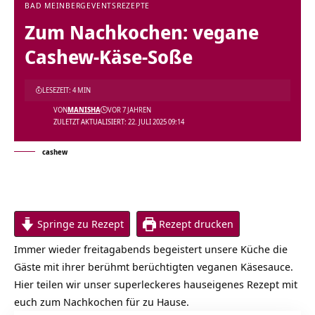
BAD MEINBERG
EVENTS
REZEPTE
Zum Nachkochen: vegane
Cashew-Käse-Soße
LESEZEIT: 4 MIN
VON
MANISHA
VOR 7 JAHREN
ZULETZT AKTUALISIERT: 22. JULI 2025 09:14
cashew
Springe zu Rezept
Rezept drucken
Immer wieder freitagabends begeistert unsere Küche die
Gäste mit ihrer berühmt berüchtigten veganen Käsesauce.
Hier teilen wir unser superleckeres hauseigenes Rezept mit
euch zum Nachkochen für zu Hause.