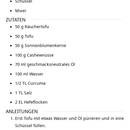
Schüssel
Mixer
ZUTATEN
50
g
Räuchertofu
50
g
Tofu
50
g
Sonnenblumenkerne
100
g
Cashewnüsse
70
ml
geschmacksneutrales Öl
100
ml
Wasser
1/2
TL
Curcuma
1
TL
Salz
2
EL
Hefeflocken
ANLEITUNGEN
Erst Tofu mit etwas Wasser und Öl pürieren und in eine
Schüssel füllen.