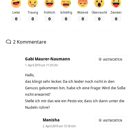
Liebe
Traurig
Fröhlich
Schläfrig
Wütend
Überrascht
Zwinker
0
0
0
0
0
0
0
2 Kommentare
Gabi Maurer-Naumann
ANTWORTEN
1. April 2019 um 11:33 Uhr
Hallo,
das klingt sehr lecker. Da ich leider noch nicht in den
Genuss gekommen bin, habe ich eine Frage: Wird die Soße
nicht erwärmt?
Stelle ich mir das wie ein Pesto vor, dass ich dann unter die
Nudeln rühre?
Manisha
ANTWORTEN
2. April 2019 um 13:18 Uhr