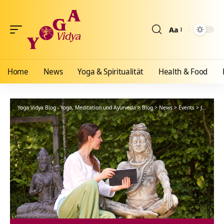
Aa
Größenänderun
Home
News
Yoga & Spiritualität
Health & Food
Yoga Vidya Blog - Yoga, Meditation und Ayurveda
>
Blog
>
News
>
Events
>
Japa Yoga – das sollte jeder kennen