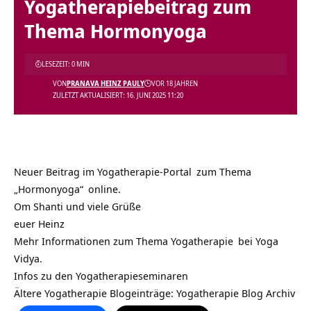
Yogatherapiebeitrag zum
Thema Hormonyoga
LESEZEIT: 0 MIN
VON
PRANAVA HEINZ PAULY
VOR 18 JAHREN
ZULETZT AKTUALISIERT: 16. JUNI 2025 11:20
Neuer Beitrag im
Yogatherapie-Portal
zum Thema
„Hormonyoga“
online.
Om Shanti und viele Grüße
euer Heinz
Mehr Informationen zum Thema
Yogatherapie
bei
Yoga
Vidya.
Infos zu den
Yogatherapieseminaren
Ältere Yogatherapie Blogeinträge:
Yogatherapie Blog Archiv