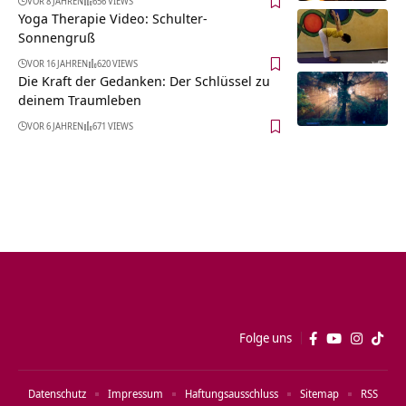
VOR 8 JAHREN
656 VIEWS
Yoga Therapie Video: Schulter-
Sonnengruß
VOR 16 JAHREN
620 VIEWS
Die Kraft der Gedanken: Der Schlüssel zu
deinem Traumleben
VOR 6 JAHREN
671 VIEWS
Folge uns
Datenschutz
Impressum
Haftungsausschluss
Sitemap
RSS