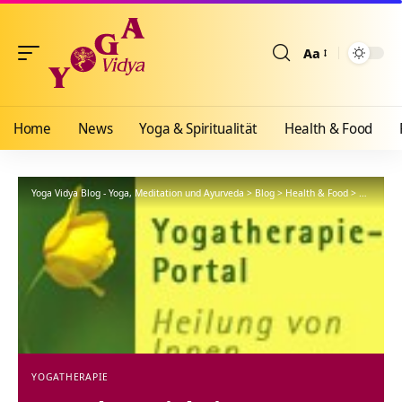
Aa
Größenänderun
Home
News
Yoga & Spiritualität
Health & Food
Yoga Vidya Blog - Yoga, Meditation und Ayurveda
>
Blog
>
Health & Food
>
Yogathera
YOGATHERAPIE