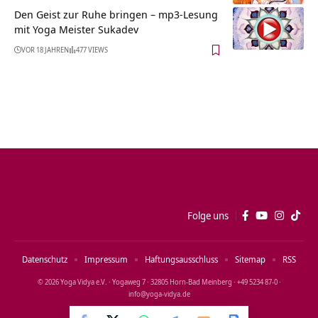
Den Geist zur Ruhe bringen – mp3-Lesung
mit Yoga Meister Sukadev
VOR 18 JAHREN
477 VIEWS
Folge uns
Datenschutz
Impressum
Haftungsausschluss
Sitemap
RSS
© 2026 Yoga Vidya e.V. · Yogaweg 7 · 32805 Horn‑Bad Meinberg · +49 5234 87‑0 ·
info@yoga‑vidya.de