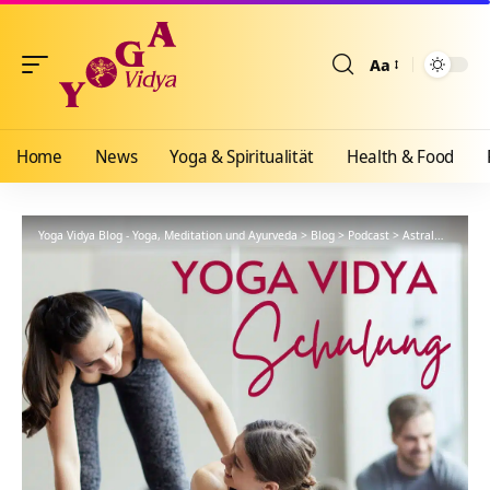
Aa
Größenänderun
Home
News
Yoga & Spiritualität
Health & Food
Yoga Vidya Blog - Yoga, Meditation und Ayurveda
>
Blog
>
Podcast
>
Astralwelten, Astralwesen, Geister, Engel – YVS108