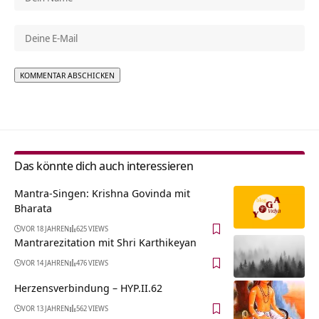
Alternative:
Das könnte dich auch interessieren
Mantra-Singen: Krishna Govinda mit
Bharata
VOR 18 JAHREN
625 VIEWS
Mantrarezitation mit Shri Karthikeyan
VOR 14 JAHREN
476 VIEWS
Herzensverbindung – HYP.II.62
VOR 13 JAHREN
562 VIEWS