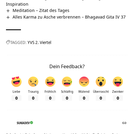
Inspiration
Meditation – Zitat des Tages
Alles Karma zu Asche verbrennen – Bhagavad Gita IV 37
TAGGED:
YVS 2. Viertel
Dein Feedback?
Liebe
Traurig
Fröhlich
Schläfrig
Wütend
Überrascht
Zwinker
0
0
0
0
0
0
0
SUKADEV